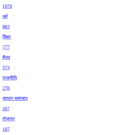
1970
धर्म
883
शिक्षा
777
हैल्थ
573
राजनीति
278
व्यापार समाचार
267
रोजगार
107