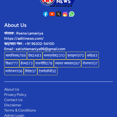
About Us
संपादक : Reena Lamaniya
https://aditinews.com/
व्हाट्सएप नंबर : +91 96302-54100
Email : satishlamaniya96@gmail.com
सामाजिक
6769
देश
2483
मध्यप्रदेश
2310
क्राइम
1970
धर्म
883
शिक्षा
777
हैल्थ
573
राजनीति
278
व्यापार समाचार
267
रोजगार
107
मनोरंजन
106
विदेश
37
टेक्नोलॉजी
32
About Us
Privacy Policy
Contact Us
Disclaimer
Terms & Conditions
Admin Login