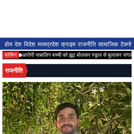
होम
देश
विदेश
मध्यप्रदेश
क्राइम
राजनीति
सामाजिक
टेक्नो
आरोपी नाबालिग बच्ची को झूठ बोलकर स्कूल से बुलाकर जंगल ले गया 
ब्रेकिंग
राजनीति