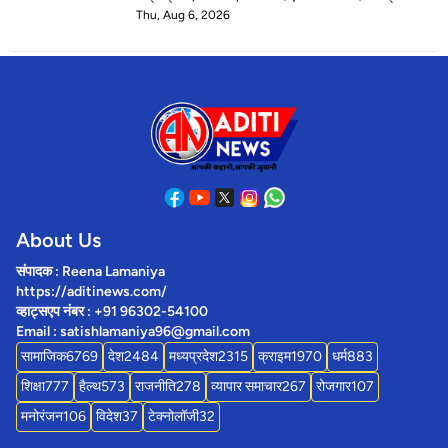
Thu, Aug 6, 2026
About Us
संपादक : Reena Lamaniya
https://aditinews.com/
व्हाट्सएप नंबर : +91 96302-54100
Email : satishlamaniya96@gmail.com
सामाजिक
6769
देश
2484
मध्यप्रदेश
2315
क्राइम
1970
धर्म
883
शिक्षा
777
हैल्थ
573
राजनीति
278
व्यापार समाचार
267
रोजगार
107
मनोरंजन
106
विदेश
37
टेक्नोलॉजी
32