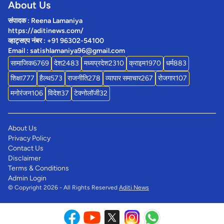
About Us
संपादक : Reena Lamaniya
https://aditinews.com/
व्हाट्सएप नंबर : +91 96302-54100
Email : satishlamaniya96@gmail.com
सामाजिक
6769
देश
2483
मध्यप्रदेश
2310
क्राइम
1970
धर्म
883
शिक्षा
777
हैल्थ
573
राजनीति
278
व्यापार समाचार
267
रोजगार
107
मनोरंजन
106
विदेश
37
टेक्नोलॉजी
32
About Us
Privacy Policy
Contact Us
Disclaimer
Terms & Conditions
Admin Login
© Copyright 2026 - All Rights Reserved
Aditi News