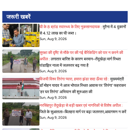
जरूरी खबरें
घी के 8 ब्रांड स्वास्थ्य के लिए नुकसानदायक :
मुरैना में 4 दुकानों
से 4.12 लाख का घी जब्त।
Sun, Aug 9, 2026
सुरक्षा की दृष्टि से मौके पर की गई बैरिकेडिंग को पार न करने की
अपील :
लगातार बारिश के कारण बरमान–तेंदूखेड़ा मार्ग स्थित
पांडाझिर नाला में जलस्तर बढ़ गया है
Sun, Aug 9, 2026
विजयी विश्व तिरंगा प्यारा, हमारा झंडा सदा ऊँचा रहे :
मुख्यमंत्री
डॉ मोहन यादव ने आज भोपाल स्थित आवास पर 'तिरंगा' फहराकर
'हर घर तिरंगा' अभियान की शुरुआत की
Sun, Aug 9, 2026
नरसिंहपुर तेंदूखेड़ा से बड़ी खबर एवं नागरिकों से विशेष अपील :
जिले के सुआतला–बिलहरा मार्ग पर बढ़ा जलस्तर,आवागमन न करें
Sun, Aug 9, 2026