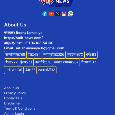
About Us
संपादक : Reena Lamaniya
https://aditinews.com/
व्हाट्सएप नंबर : +91 96302-54100
Email : satishlamaniya96@gmail.com
सामाजिक
6769
देश
2484
मध्यप्रदेश
2326
क्राइम
1970
धर्म
883
शिक्षा
777
हैल्थ
573
राजनीति
278
व्यापार समाचार
267
रोजगार
107
मनोरंजन
106
विदेश
37
टेक्नोलॉजी
32
About Us
Privacy Policy
Contact Us
Disclaimer
Terms & Conditions
Admin Login