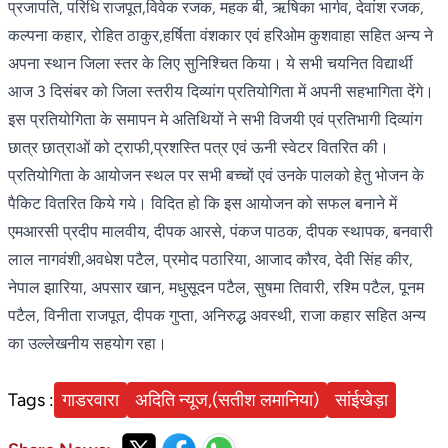
प्रजापति, परिधि राजपूत,विवेक रजक, महक बी, ऋषिका भार्गव, देवांश रजक,
कल्पना कहार, रोहित ठाकुर,हर्षिता वंशकार एवं हरिओम कुशवाहा सहित अन्य ने
अपना स्थान जिला स्तर के लिए सुनिश्चित किया। ये सभी चयनित विद्यार्थी
आज 3 दिसंबर को जिला स्तरीय दिव्यांग प्रतियोगिता में अपनी सहभागिता देंगे।
इस प्रतियोगिता के समापन मे अतिथियों ने सभी विजयी एवं प्रतिभागी दिव्यांग
छात्र छात्राओं को ट्राफी,प्रशस्ति पत्र एवं ऊनी स्वेटर वितरित की।
प्रतियोगिता के आयोजन स्थल पर सभी बच्चों एवं उनके पालको हेतु भोजन के
पैकिट वितरित किये गये। विदित हो कि इस आयोजन को सफल बनाने में
एमआरसी प्रदीप मालवीय, दीपक आरसे, पंकज पाठक, दीपक स्थापक, बनवारी
लाल नागवंशी,अवधेश पटैल, प्रमोद पठारिया, आजाद कौरव, देवी सिंह कीर,
नेपाल झारिया, अपसार खान, मधुसूदन पटैल, सुषमा तिवारी, रश्मि पटैल, पूनम
पटैल, विनीता राजपूत, दीपक गुप्ता, अनिरुद्ध अवस्थी, राजा कहार सहित अन्य
का उल्लेखनीय सहयोग रहा।
Tags :
गाडरवारा
अदिति न्यूज,(सतीश लमानिया)
सांईखेड़ा