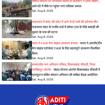
सोशल मीडिया पर जानकारी मिलते ही कलेक्टर ने लिया संज्ञान, :
आधे घंटे में मौके पर पहुंचा नगर पालिका अमला
Sat, Aug 8, 2026
गाडरवारा में करंट की चपेट में आने से दो गायों की दर्दनाक मौत :
गाडरवारा शहर के राजीव वार्ड में कोचर टाल के पीछे कबाड़ी की
दुकान के पास की घटना
Sat, Aug 8, 2026
भारत ने FAIR मेगा साइंस उपकरण बनाया :
भारत ने अंतर्राष्ट्रीय
मेगा साइंस प्रोजेक्ट FAIR के लिए महत्वपूर्ण उपकरण विकसित
किया
Sat, Aug 8, 2026
मध्यप्रदेश जन अभियान परिषद, विकासखंड चीचली, जिला
नरसिंहपुर अंतर्गत :
संवाद योजना अंतर्गत विकासखंड चीचली में
प्रस्फुटन शक्ति संचयन अभियान की समीक्षा बैठक आयोजित
Sat, Aug 8, 2026