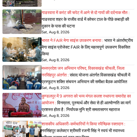
गाडरवारा में करंट की चपेट में आने से दो गायों की दर्दनाक मौत :
गाडरवारा शहर के राजीव वार्ड में कोचर टाल के पीछे कबाड़ी की
दुकान के पास की घटना
Sat, Aug 8, 2026
भारत ने FAIR मेगा साइंस उपकरण बनाया :
भारत ने अंतर्राष्ट्रीय
मेगा साइंस प्रोजेक्ट FAIR के लिए महत्वपूर्ण उपकरण विकसित
किया
Sat, Aug 8, 2026
मध्यप्रदेश जन अभियान परिषद, विकासखंड चीचली, जिला
नरसिंहपुर अंतर्गत :
संवाद योजना अंतर्गत विकासखंड चीचली में
प्रस्फुटन शक्ति संचयन अभियान की समीक्षा बैठक आयोजित
Sat, Aug 8, 2026
कुण्डलपुर में 9 अगस्त को भव्य मंगल कलश स्थापना समारोह का
आयोजन :
विनम्रता, पुरुषार्थ और सेवा से ही आत्मोन्नति का मार्ग
प्रशस्त होता है : निर्यापक मुनि श्री समतासागर महाराज
Sat, Aug 8, 2026
शासकीय अधिकारी-कर्मचारियों ने किया स्वैच्छिक रक्तदान :
नरसिंहपुर कलेक्टर श्रीमती रजनी सिंह ने स्वयं भी स्वास्थ्य