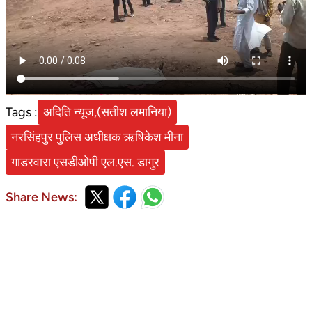
Tags :
अदिति न्यूज,(सतीश लमानिया)
नरसिंहपुर पुलिस अधीक्षक ऋषिकेश मीना
गाडरवारा एसडीओपी एल.एस. डागुर
Share News: