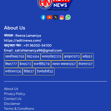
About Us
संपादक : Reena Lamaniya
https://aditinews.com/
व्हाट्सएप नंबर : +91 96302-54100
Email : satishlamaniya96@gmail.com
सामाजिक
6769
देश
2484
मध्यप्रदेश
2315
क्राइम
1970
धर्म
883
शिक्षा
777
हैल्थ
573
राजनीति
278
व्यापार समाचार
267
रोजगार
107
मनोरंजन
106
विदेश
37
टेक्नोलॉजी
32
About Us
Privacy Policy
Contact Us
Disclaimer
Terms & Conditions