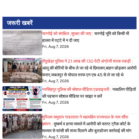
जरूरी खबरें
चरनोई को संरक्षित ,सुरक्षा की जाए :
चरनोई भूमि को किसी भी
हालत में पट्टे में न दी जाए
Fri, Aug 7, 2026
तेंदूखेड़ा पुलिस ने 21 लाख की 130 पेटी अंग्रेजी शराब पकड़ी :
आलू की बोरियों के बीच ले जा रहे थे छिपाकर,बाहन छोड़कर आरोपी
फरार,जबलपुर से भोपाल तरफ एन एच 45 से ले जा रहे थे
Fri, Aug 7, 2026
नरसिंहपुर पुलिस की सोशल मीडिया एडवाइजरी :
नाबालिग पीड़ितों
की पहचान सोशल मीडिया पर साझा न करें
Fri, Aug 7, 2026
मुस्लिम समुदाय गाडरवारा ने महामहिम राज्यपाल के नाम सौंपा
ज्ञापन :
दुष्कर्म व हत्या मामले में आरोपी को फास्ट ट्रैक कोर्ट के
माध्यम से फांसी की सजा दिलाने और बुलडोजर कार्रवाई की मांग
Fri, Aug 7, 2026